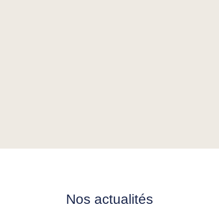
Assurance
Retraites
Des conseils précis qui
Des conseils d’experts pour
correspondent à vos besoins et
préparer votre retraite selon vos
à ceux de votre entreprise
besoins
PROCHAINEMENT
PROCHAINEMENT
Nos actualités